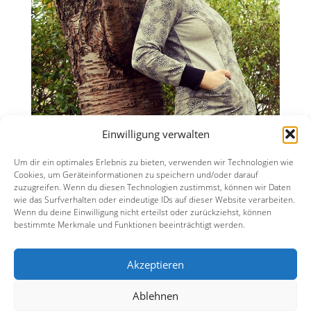
Einwilligung verwalten
Um dir ein optimales Erlebnis zu bieten, verwenden wir Technologien wie
Cookies, um Geräteinformationen zu speichern und/oder darauf
zuzugreifen. Wenn du diesen Technologien zustimmst, können wir Daten
wie das Surfverhalten oder eindeutige IDs auf dieser Website verarbeiten.
Wenn du deine Einwilligung nicht erteilst oder zurückziehst, können
bestimmte Merkmale und Funktionen beeinträchtigt werden.
Datenschutzerklärung
Akzeptieren
Impressum
Ablehnen