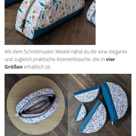
Mit dem Schnittmuster
Waikiki
nähst du dir eine elegante
und zugleich praktische Kosmetiktasche, die in
vier
Größen
erhältlich ist.