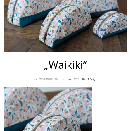
„Waikiki“
23. November 2025
0
Von
LINDAMAJ