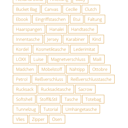
Bucket Bag
Canvas
Cecilie
Clutch
Ebook
Eingriffstaschen
Etui
Faltung
Haarspangen
Hanalei
Handtasche
Innentasche
Jersey
Karabiner
Kind
Kordel
Kosmetiktasche
Lederimitat
LOXX
Luise
Magnetverschluss
Maili
Mädchen
Möbelstoff
Nähtipp
Ottobre
Petrol
Reißverschluss
Reißverschlusstasche
Rucksack
Rucksacktasche
Sacrow
Softshell
Stoff&Stil
Tasche
Totebag
Tunnelzug
Tutorial
Umhängetasche
Vlies
Zipper
Ösen