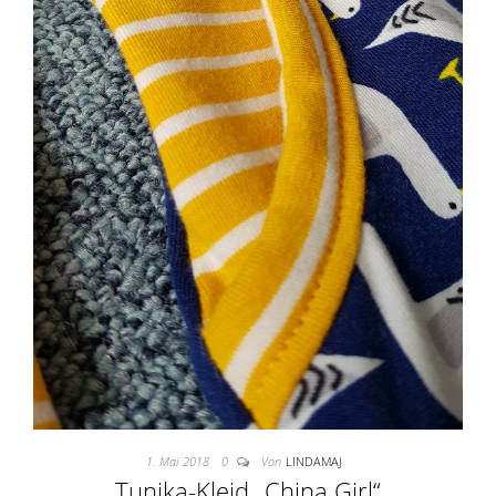
1. Mai 2018
0
Von
LINDAMAJ
Tunika-Kleid „China Girl“