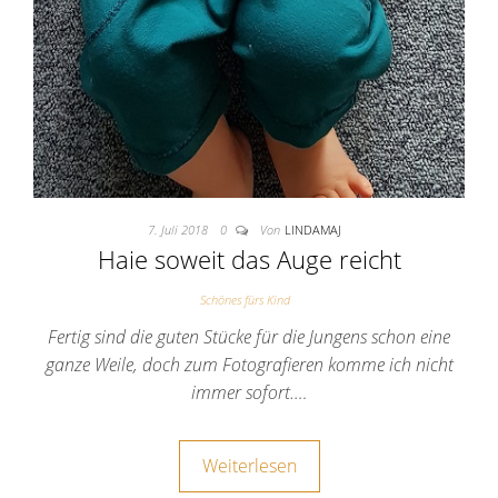
7. Juli 2018
0
Von
LINDAMAJ
Haie soweit das Auge reicht
Schönes fürs Kind
Fertig sind die guten Stücke für die Jungens schon eine
ganze Weile, doch zum Fotografieren komme ich nicht
immer sofort.…
Weiterlesen