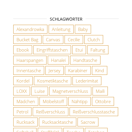
SCHLAGWÖRTER
Alexandrowka
Anleitung
Baby
Bucket Bag
Canvas
Cecilie
Clutch
Ebook
Eingriffstaschen
Etui
Faltung
Haarspangen
Hanalei
Handtasche
Innentasche
Jersey
Karabiner
Kind
Kordel
Kosmetiktasche
Lederimitat
LOXX
Luise
Magnetverschluss
Maili
Mädchen
Möbelstoff
Nähtipp
Ottobre
Petrol
Reißverschluss
Reißverschlusstasche
Rucksack
Rucksacktasche
Sacrow