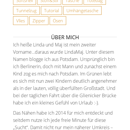
Softshell
Stoff&Stil
Tasche
Totebag
Tunnelzug
Tutorial
Umhängetasche
Vlies
Zipper
Ösen
ÜBER MICH
Ich heiße Linda und Maj ist mein zweiter
Vorname…daraus wurde LindaMaj. Unter diesem
Namen blogge ich aus Potsdam. Ursprünglich bin
ich Berlinerin, doch mit Mann und zunächst einem
Kind zog es mich nach Potsdam. Im Grünen lebt
es sich mit nun zwei Kindern deutlich angenehmer
als in der lauten, völlig überfüllten Großstadt. Und
bei der täglichen Fahrt über die Glienicker Brücke
habe ich ein kleines Gefühl von Urlaub :-).
Das Nähen habe ich 2014 für mich entdeckt und
seitdem nutze ich jede freie Minute für diese
„Sucht“. Damit nicht nur mein näherer Umkreis –