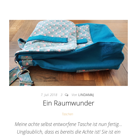
7. Juli 2018
3
Von
LINDAMAJ
Ein Raumwunder
Taschen
Meine achte selbst entworfene Tasche ist nun fertig…
Unglaublich, dass es bereits die Achte ist! Sie ist ein