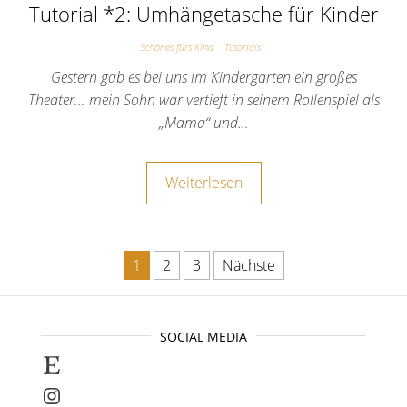
Tutorial *2: Umhängetasche für Kinder
Schönes fürs Kind
Tutorials
Gestern gab es bei uns im Kindergarten ein großes
Theater… mein Sohn war vertieft in seinem Rollenspiel als
„Mama“ und…
Weiterlesen
Seitennummerierung der Beitr
1
2
3
Nächste
SOCIAL MEDIA
Selbstgenähte Unikate findet ihr bei E
Instagram