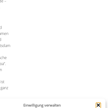
de –
,
nd
Namen
d
Potsdam
sche
oa“.
in
ist
 ganz
beim
Einwilligung verwalten