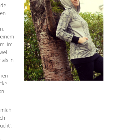
rde
men
n,
 einem
am. Im
zwei
als in
chen
ücke
on
 mich
ich
ucht“.