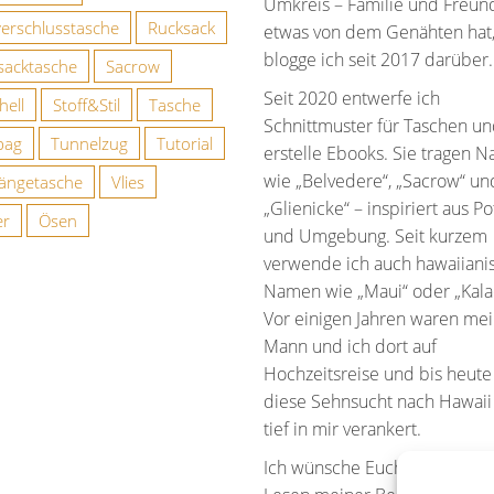
Umkreis – Familie und Freun
verschlusstasche
Rucksack
etwas von dem Genähten hat
blogge ich seit 2017 darüber.
sacktasche
Sacrow
Seit 2020 entwerfe ich
hell
Stoff&Stil
Tasche
Schnittmuster für Taschen u
bag
Tunnelzug
Tutorial
erstelle Ebooks. Sie tragen 
wie „Belvedere“, „Sacrow“ un
ngetasche
Vlies
„Glienicke“ – inspiriert aus 
er
Ösen
und Umgebung. Seit kurzem
verwende ich auch hawaiiani
Namen wie „Maui“ oder „Kala
Vor einigen Jahren waren me
Mann und ich dort auf
Hochzeitsreise und bis heute 
diese Sehnsucht nach Hawaii
tief in mir verankert.
Ich wünsche Euch viel Spaß 