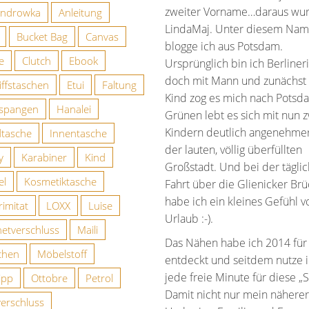
r bei Etsy
zweiter Vorname…daraus wu
androwka
Anleitung
LindaMaj. Unter diesem Na
Bucket Bag
Canvas
blogge ich aus Potsdam.
ie
Clutch
Ebook
Ursprünglich bin ich Berlineri
doch mit Mann und zunächst
iffstaschen
Etui
Faltung
Kind zog es mich nach Potsd
spangen
Hanalei
Grünen lebt es sich mit nun 
Kindern deutlich angenehmer 
tasche
Innentasche
der lauten, völlig überfüllten
y
Karabiner
Kind
Großstadt. Und bei der tägli
el
Kosmetiktasche
Fahrt über die Glienicker Br
habe ich ein kleines Gefühl v
imitat
LOXX
Luise
Urlaub :-).
etverschluss
Maili
Das Nähen habe ich 2014 für
chen
Möbelstoff
entdeckt und seitdem nutze 
jede freie Minute für diese „S
ipp
Ottobre
Petrol
Damit nicht nur mein näherer
verschluss