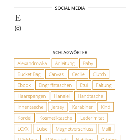
SOCIAL MEDIA
Selbstgenähte Unikate findet ihr bei E
Instagram
SCHLAGWÖRTER
Alexandrowka
Anleitung
Baby
Bucket Bag
Canvas
Cecilie
Clutch
Ebook
Eingriffstaschen
Etui
Faltung
Haarspangen
Hanalei
Handtasche
Innentasche
Jersey
Karabiner
Kind
Kordel
Kosmetiktasche
Lederimitat
LOXX
Luise
Magnetverschluss
Maili
Mädchen
Möbelstoff
Nähtipp
Ottobre