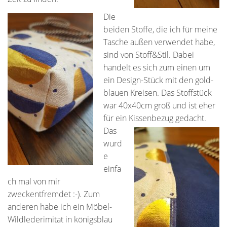
Die
beiden Stoffe, die ich für meine
Tasche außen verwendet habe,
sind von Stoff&Stil. Dabei
handelt es sich zum einen um
ein Design-Stück mit den gold-
blauen Kreisen. Das Stoffstück
war 40x40cm groß und ist eher
für ein Kissenbezug gedacht.
Das
wurd
e
einfa
ch mal von mir
zweckentfremdet :-). Zum
anderen habe ich ein Möbel-
Wildlederimitat in königsblau