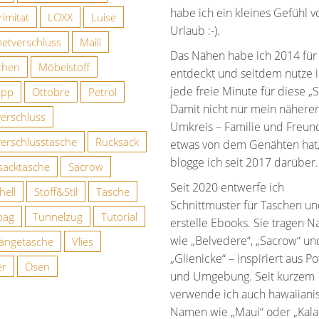
habe ich ein kleines Gefühl v
imitat
LOXX
Luise
Urlaub :-).
etverschluss
Maili
Das Nähen habe ich 2014 für
chen
Möbelstoff
entdeckt und seitdem nutze 
jede freie Minute für diese „S
ipp
Ottobre
Petrol
Damit nicht nur mein näherer
verschluss
Umkreis – Familie und Freun
verschlusstasche
Rucksack
etwas von dem Genähten hat
blogge ich seit 2017 darüber.
sacktasche
Sacrow
Seit 2020 entwerfe ich
hell
Stoff&Stil
Tasche
Schnittmuster für Taschen u
bag
Tunnelzug
Tutorial
erstelle Ebooks. Sie tragen 
wie „Belvedere“, „Sacrow“ un
ngetasche
Vlies
„Glienicke“ – inspiriert aus 
er
Ösen
und Umgebung. Seit kurzem
verwende ich auch hawaiiani
Namen wie „Maui“ oder „Kala