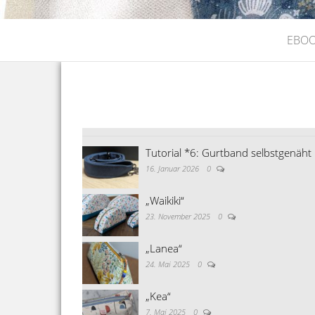
EBO
Tutorial *6: Gurtband selbstgenäht
16. Januar 2026
0
„Waikiki“
23. November 2025
0
„Lanea“
24. Mai 2025
0
„Kea“
7. Mai 2025
0