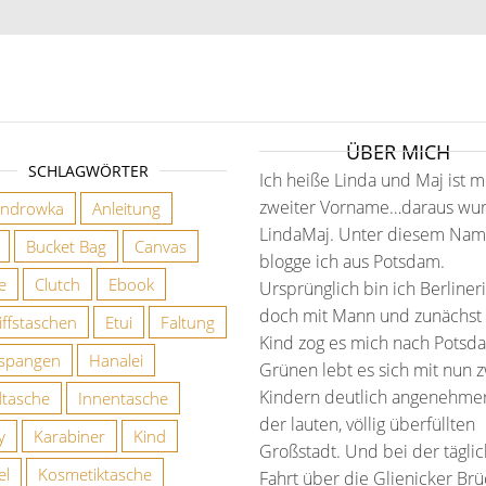
ÜBER MICH
SCHLAGWÖRTER
Ich heiße Linda und Maj ist m
r bei Etsy
zweiter Vorname…daraus wu
androwka
Anleitung
LindaMaj. Unter diesem Na
Bucket Bag
Canvas
blogge ich aus Potsdam.
ie
Clutch
Ebook
Ursprünglich bin ich Berlineri
doch mit Mann und zunächst
iffstaschen
Etui
Faltung
Kind zog es mich nach Potsd
spangen
Hanalei
Grünen lebt es sich mit nun 
Kindern deutlich angenehmer 
tasche
Innentasche
der lauten, völlig überfüllten
y
Karabiner
Kind
Großstadt. Und bei der tägli
el
Kosmetiktasche
Fahrt über die Glienicker Br