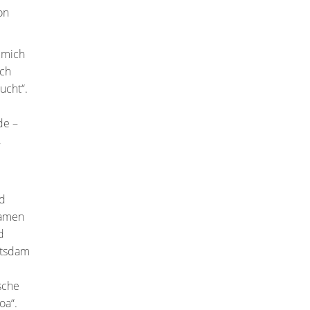
on
 mich
ich
ucht“.
de –
,
nd
Namen
d
Potsdam
sche
oa“.