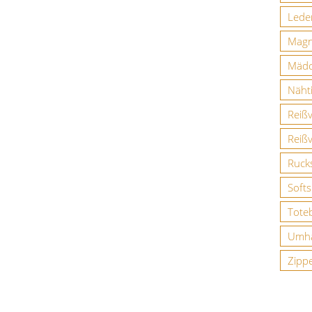
Leder
Magn
Mäd
Näht
Reiß
Reiß
Ruck
Softs
Tote
Umhä
Zipp