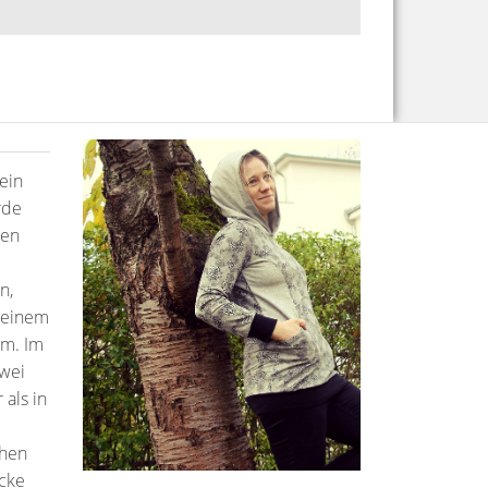
ein
rde
men
n,
 einem
am. Im
zwei
als in
chen
ücke