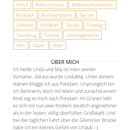
Petrol
Reißverschluss
Reißverschlusstasche
Rucksack
Rucksacktasche
Sacrow
Softshell
Stoff&Stil
Tasche
Totebag
Tunnelzug
Tutorial
Umhängetasche
Vlies
Zipper
Ösen
ÜBER MICH
Ich heiße Linda und Maj ist mein zweiter
Vorname…daraus wurde LindaMaj. Unter diesem
Namen blogge ich aus Potsdam. Ursprünglich bin
ich Berlinerin, doch mit Mann und zunächst einem
Kind zog es mich nach Potsdam. Im Grünen lebt
es sich mit nun zwei Kindern deutlich angenehmer
als in der lauten, völlig überfüllten Großstadt. Und
bei der täglichen Fahrt über die Glienicker Brücke
habe ich ein kleines Gefühl von Urlaub :-).