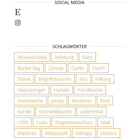
SOCIAL MEDIA
Selbstgenähte Unikate findet ihr bei E
Instagram
SCHLAGWÖRTER
Alexandrowka
Anleitung
Baby
Bucket Bag
Canvas
Cecilie
Clutch
Ebook
Eingriffstaschen
Etui
Faltung
Haarspangen
Hanalei
Handtasche
Innentasche
Jersey
Karabiner
Kind
Kordel
Kosmetiktasche
Lederimitat
LOXX
Luise
Magnetverschluss
Maili
Mädchen
Möbelstoff
Nähtipp
Ottobre