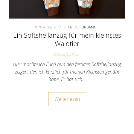
9. November 2017
2
Von
LINDAMAJ
Ein Softshellanzug für mein kleinstes
Waldtier
Schönes fürs Kind
Hier möchte ich Euch nun den fertigen Softshellanzug
zeigen, den ich kürzlich für meinen Kleinsten genäht
habe. Er hat sich…
Weiterlesen