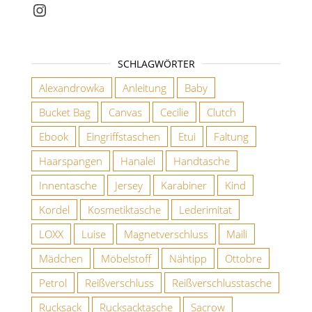
Instagram
SCHLAGWÖRTER
Alexandrowka
Anleitung
Baby
Bucket Bag
Canvas
Cecilie
Clutch
Ebook
Eingriffstaschen
Etui
Faltung
Haarspangen
Hanalei
Handtasche
Innentasche
Jersey
Karabiner
Kind
Kordel
Kosmetiktasche
Lederimitat
LOXX
Luise
Magnetverschluss
Maili
Mädchen
Möbelstoff
Nähtipp
Ottobre
Petrol
Reißverschluss
Reißverschlusstasche
Rucksack
Rucksacktasche
Sacrow