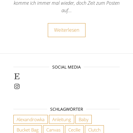
komme ich immer mal wieder, doch Zeit zum Posten
auf…
Weiterlesen
SOCIAL MEDIA
Selbstgenähte Unikate findet ihr bei E
Instagram
SCHLAGWÖRTER
Alexandrowka
Anleitung
Baby
Bucket Bag
Canvas
Cecilie
Clutch