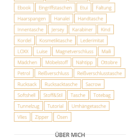
Ebook
Eingriffstaschen
Etui
Faltung
Haarspangen
Hanalei
Handtasche
Innentasche
Jersey
Karabiner
Kind
Kordel
Kosmetiktasche
Lederimitat
LOXX
Luise
Magnetverschluss
Maili
Mädchen
Möbelstoff
Nähtipp
Ottobre
Petrol
Reißverschluss
Reißverschlusstasche
Rucksack
Rucksacktasche
Sacrow
Softshell
Stoff&Stil
Tasche
Totebag
Tunnelzug
Tutorial
Umhängetasche
Vlies
Zipper
Ösen
ÜBER MICH