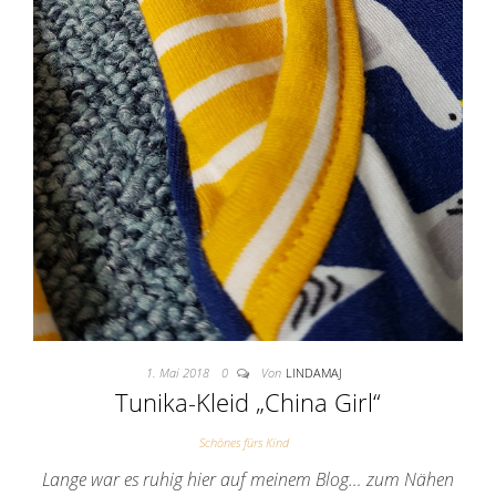
1. Mai 2018
0
Von
LINDAMAJ
Tunika-Kleid „China Girl“
Schönes fürs Kind
Lange war es ruhig hier auf meinem Blog… zum Nähen