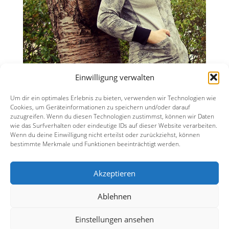
Einwilligung verwalten
Um dir ein optimales Erlebnis zu bieten, verwenden wir Technologien wie
Cookies, um Geräteinformationen zu speichern und/oder darauf
zuzugreifen. Wenn du diesen Technologien zustimmst, können wir Daten
wie das Surfverhalten oder eindeutige IDs auf dieser Website verarbeiten.
Wenn du deine Einwilligung nicht erteilst oder zurückziehst, können
bestimmte Merkmale und Funktionen beeinträchtigt werden.
Datenschutzerklärung
Akzeptieren
Impressum
Ablehnen
Einstellungen ansehen