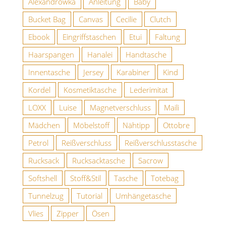
Alexandrowka
Anleitung
Baby
Bucket Bag
Canvas
Cecilie
Clutch
Ebook
Eingriffstaschen
Etui
Faltung
Haarspangen
Hanalei
Handtasche
Innentasche
Jersey
Karabiner
Kind
Kordel
Kosmetiktasche
Lederimitat
LOXX
Luise
Magnetverschluss
Maili
Mädchen
Möbelstoff
Nähtipp
Ottobre
Petrol
Reißverschluss
Reißverschlusstasche
Rucksack
Rucksacktasche
Sacrow
Softshell
Stoff&Stil
Tasche
Totebag
Tunnelzug
Tutorial
Umhängetasche
Vlies
Zipper
Ösen