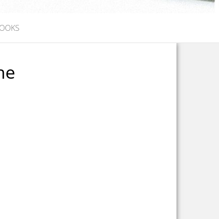
OOKS
he