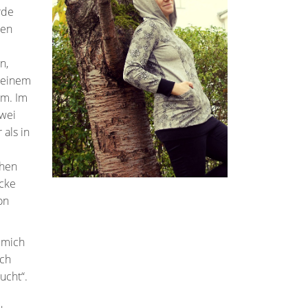
rde
men
n,
 einem
am. Im
zwei
als in
chen
ücke
on
 mich
ich
ucht“.