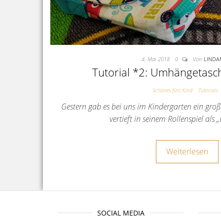
4. Mai 2018
0
Von
LINDA
Tutorial *2: Umhängetasch
Schönes fürs Kind
Tutorials
Gestern gab es bei uns im Kindergarten ein gr
vertieft in seinem Rollenspiel a
Weiterlesen
SOCIAL MEDIA