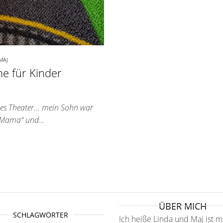
MAJ
e für Kinder
oßes Theater… mein Sohn war
ls „Mama“ und…
ÜBER MICH
SCHLAGWÖRTER
Ich heiße Linda und Maj ist m