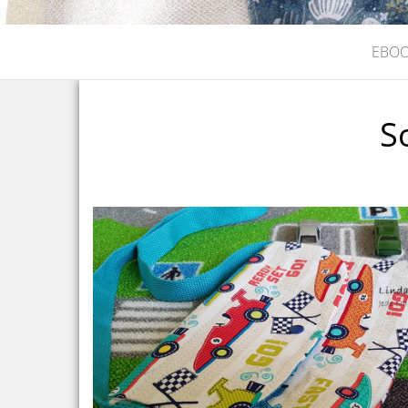
EBO
S