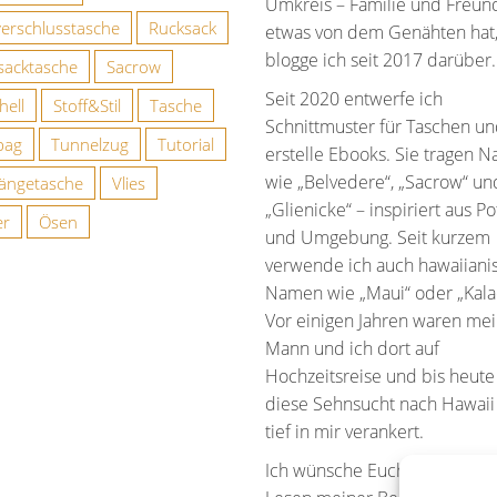
Umkreis – Familie und Freun
verschlusstasche
Rucksack
etwas von dem Genähten hat
blogge ich seit 2017 darüber.
sacktasche
Sacrow
Seit 2020 entwerfe ich
hell
Stoff&Stil
Tasche
Schnittmuster für Taschen u
bag
Tunnelzug
Tutorial
erstelle Ebooks. Sie tragen 
wie „Belvedere“, „Sacrow“ un
ngetasche
Vlies
„Glienicke“ – inspiriert aus 
er
Ösen
und Umgebung. Seit kurzem
verwende ich auch hawaiiani
Namen wie „Maui“ oder „Kala
Vor einigen Jahren waren me
Mann und ich dort auf
Hochzeitsreise und bis heute 
diese Sehnsucht nach Hawaii
tief in mir verankert.
Ich wünsche Euch viel Spaß 