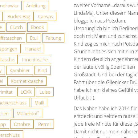
r bei Etsy
zweiter Vorname…daraus wu
androwka
Anleitung
LindaMaj. Unter diesem Na
Bucket Bag
Canvas
blogge ich aus Potsdam.
ie
Clutch
Ebook
Ursprünglich bin ich Berlineri
doch mit Mann und zunächst
iffstaschen
Etui
Faltung
Kind zog es mich nach Potsd
spangen
Hanalei
Grünen lebt es sich mit nun 
Kindern deutlich angenehmer 
tasche
Innentasche
der lauten, völlig überfüllten
y
Karabiner
Kind
Großstadt. Und bei der tägli
el
Kosmetiktasche
Fahrt über die Glienicker Br
habe ich ein kleines Gefühl v
imitat
LOXX
Luise
Urlaub :-).
etverschluss
Maili
Das Nähen habe ich 2014 für
chen
Möbelstoff
entdeckt und seitdem nutze 
jede freie Minute für diese „S
ipp
Ottobre
Petrol
Damit nicht nur mein näherer
verschluss