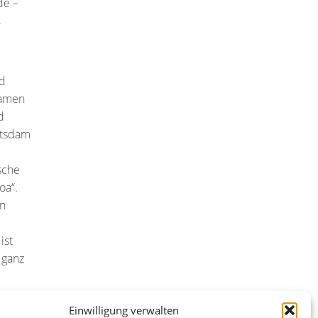
de –
,
nd
Namen
d
Potsdam
sche
oa“.
in
ist
 ganz
beim
Einwilligung verwalten