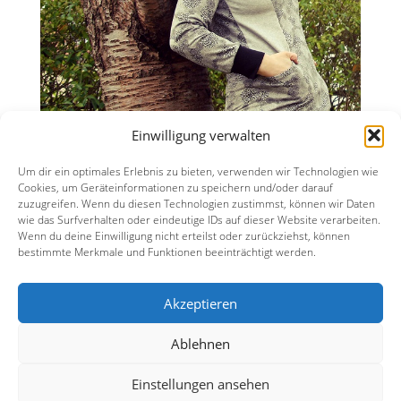
Einwilligung verwalten
Um dir ein optimales Erlebnis zu bieten, verwenden wir Technologien wie
Cookies, um Geräteinformationen zu speichern und/oder darauf
zuzugreifen. Wenn du diesen Technologien zustimmst, können wir Daten
wie das Surfverhalten oder eindeutige IDs auf dieser Website verarbeiten.
Wenn du deine Einwilligung nicht erteilst oder zurückziehst, können
bestimmte Merkmale und Funktionen beeinträchtigt werden.
Datenschutzerklärung
Akzeptieren
Impressum
Ablehnen
Einstellungen ansehen