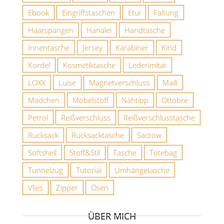
Ebook
Eingriffstaschen
Etui
Faltung
Haarspangen
Hanalei
Handtasche
Innentasche
Jersey
Karabiner
Kind
Kordel
Kosmetiktasche
Lederimitat
LOXX
Luise
Magnetverschluss
Maili
Mädchen
Möbelstoff
Nähtipp
Ottobre
Petrol
Reißverschluss
Reißverschlusstasche
Rucksack
Rucksacktasche
Sacrow
Softshell
Stoff&Stil
Tasche
Totebag
Tunnelzug
Tutorial
Umhängetasche
Vlies
Zipper
Ösen
ÜBER MICH